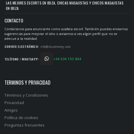
LAS MEJORES ESCORTS EN IBIZA, CHICAS MASAJISTAS Y CHICOS MASAJISTAS
EN IBIZA
CONTACTO
Contáctanos para anunciarte como azafata escort. También puedes enviarnos
sugerencias para mejorar el sitio o avisarnos si ves algún perfil que no se
adecue a la realidad.
CORREO ELECTRÓNICO:
info@ibizahoney.com
+34 634 103 864
TELÉFONO / WHATSAPP:
TERMINOS Y PRIVACIDAD
Términos y Condiciones
Privacidad
Amigos
Política de cookies
Preguntas frecuentes