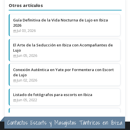
Otros artículos
Guía Definitiva de la Vida Nocturna de Lujo en Ibiza
2026
Jul 03, 2026
El Arte de la Seducción en Ibiza con Acompañantes de
Lujo
Jun 05, 2026
Conexión Auténtica en Yate por Formentera con Escort
de Lujo
Jun 02, 2026
Listado de fotógrafos para escorts en Ibiza
Jun 05, 2022
Cómo son las Escorts Ucranianas?
Mar 15, 2022
Contactos Escorts y Masajistas Tántricos en Ibiza