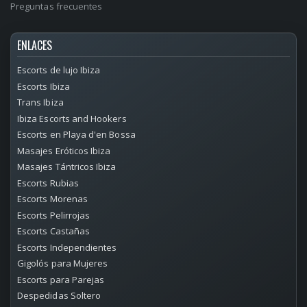
¿Cuánto cuesta una mamada en Ibiza?
Preguntas frecuentes
Apr 13, 2021
ENLACES
La escort con las tetas más grandes de Ibiza
Mar 31, 2021
Escorts de lujo Ibiza
Escorts Ibiza
5 cosas que debes saber antes de contratar una escort
Trans Ibiza
en Ibiza
Ibiza Escorts and Hookers
Mar 16, 2021
Escorts en Playa d'en Bossa
Masajes Eróticos Ibiza
Fiestas swingers en Ibiza
Masajes Tántricos Ibiza
Nov 13, 2020
Escorts Rubias
Escorts Morenas
Pros y contras de desvirgarse con una puta
Jul 31, 2020
Escorts Pelirrojas
Escorts Castañas
Escorts Independientes
¿Se escribe escorts o scorts?
Jul 27, 2020
Gigolós para Mujeres
Escorts para Parejas
¿Cuantas putas hay en Ibiza?
Despedidas Soltero
Jul 26, 2020