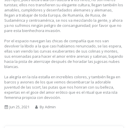
turistas; ellos nos transfieren su elegante cultura, llegan también los
amables, cumplidores y desenfadados alemanes y alemanas,
llegan a trabajar de toda Europa, de Rumanía, de Rusia, de
Sudamérica y centroamérica, se nos va mezclando la gente, y ahora
ya no sufrimos ningún peligro de consanguinidad; por favor que no
pare esta bienhechora invasión.
Por el espacio navegan las chicas de compañía que nos van
devolver la libido a la que casi habíamos renunciado, se las espera,
ellas van viendo las curvas exuberantes de sus colinas y montes,
sus ensenadas para hacer el amor entre arenas y sabinas, bajando
hacia la pista de aterrizaje después de horadar las jugosas nubes
blancas.
La alegría en la isla estalla en increíbles colores, y también llega en
barcos y aviones de los que vemos desembarcar la adorable
juventud de las scort, las putas que nos honran con su belleza,
expertas en el goce del amor erótico que es el ritual que esta isla
femenina propicia con devoción.
Jun 25, 2021
By Admin