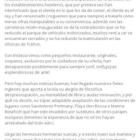
los establecimientos hoteleros, que por primera vez han
interiorizado que el cliente es lo que les da de comer, el cliente es el
rey y han renunciado ( roguemos que para siempre) a tratarlo como
meras cifras manipulables a su conveniencia, además con las
carreteras recién inauguradas se da la contradicción que se ha
reducido el parque de vehículos motorizados, muchos rent a car se
encuentran cerrados y se ha reducido la matriculación en las
oficinas de Tráfico.
Con tristeza vimos como pequeños restaurante, originales,
coquetos, exclusivos por lo cuidadoso de su oferta, han
desaparecido posiblemente para siempre (snif, snif).¡Joyas
esplendorosas de arte!
Pero hay muchas noticias buenas; han llegado nuestros fieles
ingleses que aporta a la isla su alegría de filosófica
despreocupación, su mentalidad de libre y audaz innovación, y por
qué no decirlo, su súper adaptable aceptación de las condiciones de
lugares como SanAntonio Portmany, Playa den Bossa o Marina
Botafoch que han sido invadidos por sustitutos de otros parajes
europeos (tenemos la esperanza de que no se los hayan
arrebatado del todo aún.)
Llega las hermosas hermanas suecas, y a veces traen sus maridos y
sus hijos, pues Ibiza trata con dulzura a los niños, no son meros