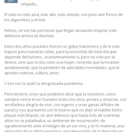
Jun
relajada...
El cielo es más azul, más alto, más celeste, con puro aire fresco de
los algarrobos y el mar.
Felices, se ven las personas que llegan ansiando respirar este
delicioso aroma de libertad.
Estos dos años pasados fueron un golpe traicionero y de lo más
bajuno para nuestras vidas, para la economía de esta isla que
depende del turismo , económicamente si, pero no solo por el
dinero, sino que la isla como una mujer, necesita que la invadan
amablemente, que la penetren de adorables novedades, que le
aporten noticias, cultura, amor.
Y eso nos lo quitó la desgraciada pandemia.
Pero terminó, (creo que podemos decir que la vencimos, como
siempre vence el ser humano todos los virus, pestes y miserias, con
arrolladora alegría de vivir, con ingenio y unas ganas difíciles de
parar) y nos quedamos con lo bueno que no dejó el maldito bicho;
playas más limpias, un aire delicioso que hacía más de cuarenta
años no se paladeaba, un ambiente de resurrección, de
agradecimiento ante el milagro de un ser vivo, y en lo material, una
reducción de la oferta excesiva, una depuración de la dirección en