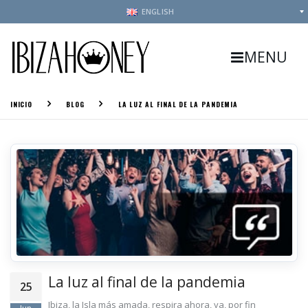
ENGLISH
MENU
INICIO
BLOG
LA LUZ AL FINAL DE LA PANDEMIA
La luz al final de la pandemia
25
Ibiza, la Isla más amada, respira ahora, ya, por fin