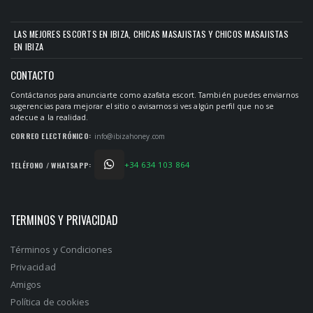
¿Como afectará el conflicto de Ucrania al turismo en
Ibiza?
LAS MEJORES ESCORTS EN IBIZA, CHICAS MASAJISTAS Y CHICOS MASAJISTAS
Mar 13, 2022
EN IBIZA
Las escorts con vídeo en su perfil trabajan más
CONTACTO
Feb 23, 2022
Contáctanos para anunciarte como azafata escort. También puedes enviarnos
sugerencias para mejorar el sitio o avisarnos si ves algún perfil que no se
¿Es fácil encontrar piso para las escorts en Ibiza?
adecue a la realidad.
Jan 30, 2022
CORREO ELECTRÓNICO:
info@ibizahoney.com
La prostitución en Ibiza en las épocas Fenicia y Romana.
+34 634 103 864
TELÉFONO / WHATSAPP:
Sep 29, 2021
Diferencias entre contratar escorts independientes o
TERMINOS Y PRIVACIDAD
escorts de agencias
Jul 20, 2021
Términos y Condiciones
Privacidad
¿Vendrán las escorts este verano a Ibiza?
Apr 14, 2021
Amigos
Política de cookies